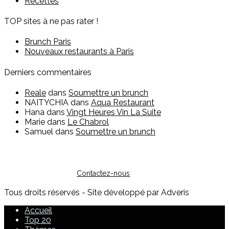
Recettes
TOP sites à ne pas rater !
Brunch Paris
Nouveaux restaurants à Paris
Derniers commentaires
Reale
dans
Soumettre un brunch
NAITYCHIA
dans
Aqua Restaurant
Hana
dans
Vingt Heures Vin La Suite
Marie
dans
Le Chabrol
Samuel
dans
Soumettre un brunch
Vous êtes restaurateur ?
Pour toute question sur l'inscription ou sur la possibilité de
faire de la publicité, vous pouvez nous contacter :
Contactez-nous
Tous droits réservés - Site développé par Adveris
Accueil
Top 20