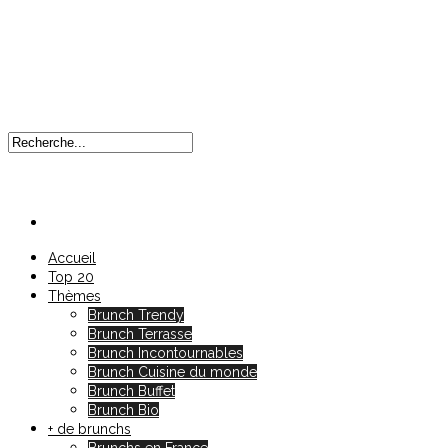
Accueil
Top 20
Thèmes
Brunch Trendy
Brunch Terrasse
Brunch Incontournables
Brunch Cuisine du monde
Brunch Buffet
Brunch Bio
+ de brunchs