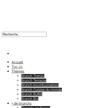
Accueil
Top 20
Thèmes
Brunch Trendy
Brunch Terrasse
Brunch Incontournables
Brunch Cuisine du monde
Brunch Buffet
Brunch Bio
+ de brunchs