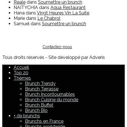
Reale
dans
Soumettre un brunch
NAITYCHIA
dans
Aqua Restaurant
Hana
dans
Vingt Heures Vin La Suite
Marie
dans
Le Chabrol
Samuel
dans
Soumettre un brunch
Vous êtes restaurateur ?
Pour toute question sur l'inscription ou sur la possibilité de
faire de la publicité, vous pouvez nous contacter :
Contactez-nous
Tous droits réservés - Site développé par Adveris
Accueil
Top 20
Thèmes
Brunch Trendy
Brunch Terrasse
Brunch Incontournables
Brunch Cuisine du monde
Brunch Buffet
Brunch Bio
+ de brunchs
Brunchs en France
Brunchs worldwide