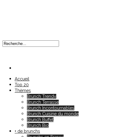
Accueil
Top 20
Thèmes
Brunch Trendy
Brunch Terrasse
Brunch Incontournables
Brunch Cuisine du monde
Brunch Buffet
Brunch Bio
+ de brunchs