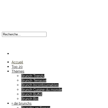
Accueil
Top 20
Thèmes
Brunch Trendy
Brunch Terrasse
Brunch Incontournables
Brunch Cuisine du monde
Brunch Buffet
Brunch Bio
+ de brunchs