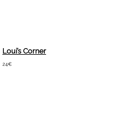
Loui’s Corner
24€