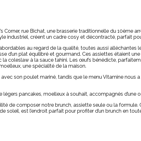
 Corner, rue Bichat, une brasserie traditionnelle du 10ème a
yle industriel, créent un cadre cosy et décontracté, parfait p
abordables au regard de la qualité, toutes aussi alléchantes 
se d’un plat équilibré et gourmand. Ces assiettes étaient une v
ec la coleslaw à la sauce tahini. Les œufs bénédicte, parfai
moelleux, une spécialité de la maison.
 avec son poulet mariné, tandis que le menu Vitamine nous a
e légers pancakes, moelleux à souhait, accompagnés d’une o
lité de composer notre brunch, assiette seule ou la formule. 
ée de soleil, est l’endroit parfait pour profiter d’un brunch en