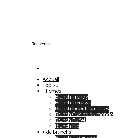
Accueil
Top 20
Thèmes
Brunch Trendy
Brunch Terrasse
Brunch Incontournables
Brunch Cuisine du monde
Brunch Buffet
Brunch Bio
+ de brunchs
Brunchs en France