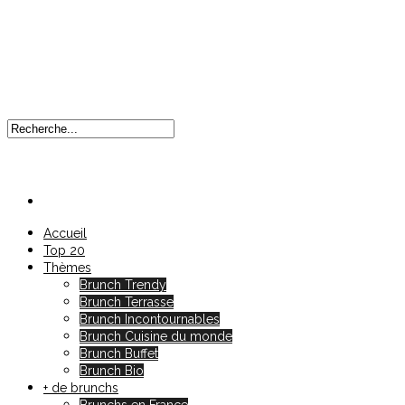
Accueil
Top 20
Thèmes
Brunch Trendy
Brunch Terrasse
Brunch Incontournables
Brunch Cuisine du monde
Brunch Buffet
Brunch Bio
+ de brunchs