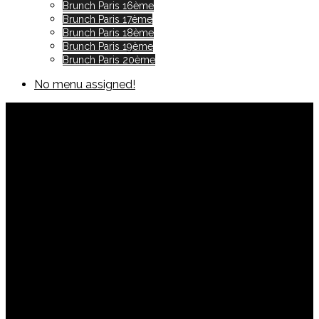
Brunch Paris 16ème
Brunch Paris 17ème
Brunch Paris 18ème
Brunch Paris 19ème
Brunch Paris 20ème
No menu assigned!
Brunch Le Comptoir
Brochant
By
Brunch-Paris.com
octobre 30, 2018
Brunch
Buffet
,
Brunch Paris 17ème
,
Brunchs Pas chers (- de