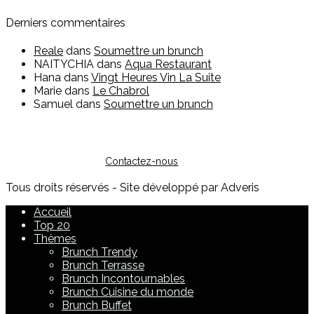
Derniers commentaires
Reale
dans
Soumettre un brunch
NAITYCHIA
dans
Aqua Restaurant
Hana
dans
Vingt Heures Vin La Suite
Marie
dans
Le Chabrol
Samuel
dans
Soumettre un brunch
Vous êtes restaurateur ?
Pour toute question sur l'inscription ou sur la possibilité de
faire de la publicité, vous pouvez nous contacter :
Contactez-nous
Tous droits réservés - Site développé par Adveris
Accueil
Top 20
Thèmes
Brunch Trendy
Brunch Terrasse
Brunch Incontournables
Brunch Cuisine du monde
Brunch Buffet