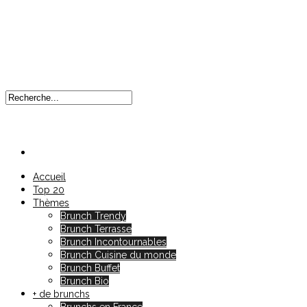
Accueil
Top 20
Thèmes
Brunch Trendy
Brunch Terrasse
Brunch Incontournables
Brunch Cuisine du monde
Brunch Buffet
Brunch Bio
+ de brunchs