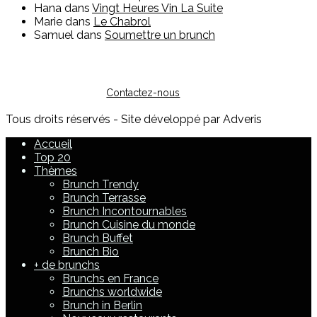
Hana
dans
Vingt Heures Vin La Suite
Marie
dans
Le Chabrol
Samuel
dans
Soumettre un brunch
Vous êtes restaurateur ?
Pour toute question sur l'inscription ou sur la possibilité de
faire de la publicité, vous pouvez nous contacter :
Contactez-nous
Tous droits réservés - Site développé par Adveris
Accueil
Top 20
Thèmes
Brunch Trendy
Brunch Terrasse
Brunch Incontournables
Brunch Cuisine du monde
Brunch Buffet
Brunch Bio
+ de brunchs
Brunchs en France
Brunchs worldwide
Brunch in Berlin