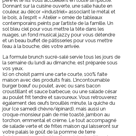
père et le fils vous accueillent en toute simplicité.
Donnant sur la cuisine ouverte, une salle haute en
couleur, au décor «industriel» associant le métal et
le bois, à l’esprit « Atelier » ornée de tableaux
contemporains peints par l’artiste de la famille. Un
sol bleu ciel pour vous mettre la tête dans les
nuages, un fond musical jazzy pour vous détendre
et un beau buffet de pâtisseries pour vous mettre
l’eau à la bouche, dès votre arrivée.
La formule brunch sucré-salé servie tous les jours de
la semaine du lundi au dimanche, est préparée sous
vos yeux.
Ici on choisit parmi une carte courte, 100% faite
maison avec des produits frais. L’incontournable
burger bœuf ou poulet, avec ou sans bacon
croustillant et sauce barbecue, ou une salade césar
au poulet frit tendre et savoureux. Vous retrouverez
également des œufs brouillés minute, la quiche du
jour (ce samedi chèvre/épinard), mais aussi un
croque-monsieur pain de mie toasté, jambon au
torchon, emmental et crème. Le tout accompagné
de salade verte et de frites maison qui laisseront sur
votre palais le goût de la pomme de terre