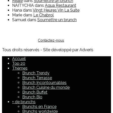
Reale
dans
Soumettre un brunch
NAITYCHIA
dans
Aqua Restaurant
Hana
dans
Vingt Heures Vin La Suite
Marie
dans
Le Chabrol
Samuel
dans
Soumettre un brunch
Vous êtes restaurateur ?
Pour toute question sur l'inscription ou sur la possibilité de
faire de la publicité, vous pouvez nous contacter :
Contactez-nous
Tous droits réservés - Site développé par Adveris
Accueil
Top 20
Thèmes
Brunch Trendy
Brunch Terrasse
Brunch Incontournables
Brunch Cuisine du monde
Brunch Buffet
Brunch Bio
+ de brunchs
Brunchs en France
Brunchs worldwide