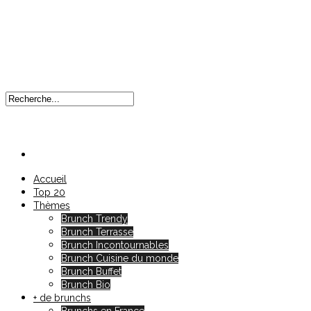
Accueil
Top 20
Thèmes
Brunch Trendy
Brunch Terrasse
Brunch Incontournables
Brunch Cuisine du monde
Brunch Buffet
Brunch Bio
+ de brunchs