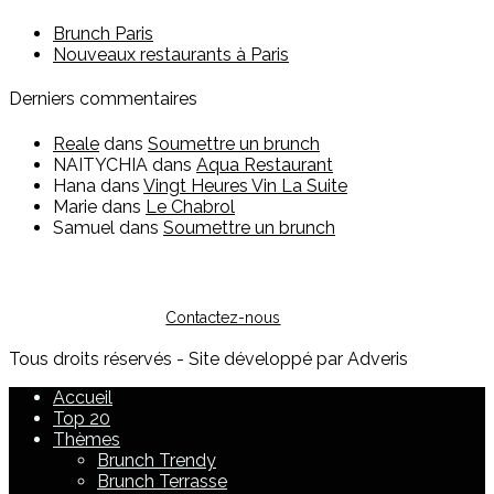
Brunch Paris
Nouveaux restaurants à Paris
Derniers commentaires
Reale
dans
Soumettre un brunch
NAITYCHIA
dans
Aqua Restaurant
Hana
dans
Vingt Heures Vin La Suite
Marie
dans
Le Chabrol
Samuel
dans
Soumettre un brunch
Vous êtes restaurateur ?
Pour toute question sur l'inscription ou sur la possibilité de
faire de la publicité, vous pouvez nous contacter :
Contactez-nous
Tous droits réservés - Site développé par Adveris
Accueil
Top 20
Thèmes
Brunch Trendy
Brunch Terrasse