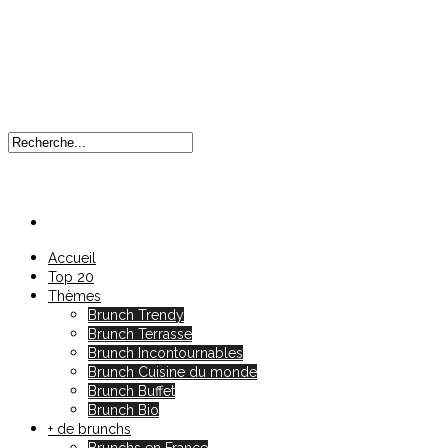
Accueil
Top 20
Thèmes
Brunch Trendy
Brunch Terrasse
Brunch Incontournables
Brunch Cuisine du monde
Brunch Buffet
Brunch Bio
+ de brunchs