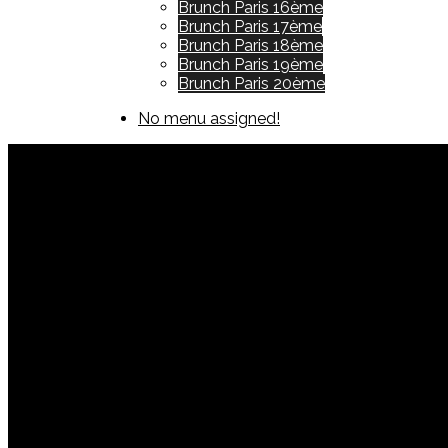
Brunch Paris 16ème
Brunch Paris 17ème
Brunch Paris 18ème
Brunch Paris 19ème
Brunch Paris 20ème
No menu assigned!
Brunch Café Cassette
By
Brunch-Paris.com
mars 15, 2018
Brunch Inte
No Comments
0