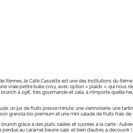
e de Rennes, le Café Cassette est une des institutions du 6ème
 une vraie petite bulle cosy, avec option « plaids », qui nous
 brunch à 29€, très gourmande et cela, à n’importe quelle heur
 un jus de fruits pressé minute, une viennoiserie, une tartine
n granola bio premium et une mini salade de fruits frais de 
 brunch grâce à des plats salées et sucrées à la carte : Auberg
perdue au caramel beurre salé, et bien d’autres à découvrir !