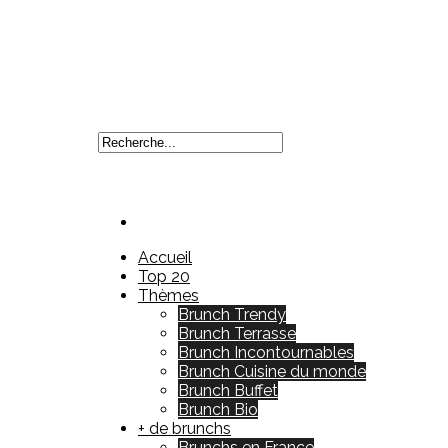
Accueil
Top 20
Thèmes
Brunch Trendy
Brunch Terrasse
Brunch Incontournables
Brunch Cuisine du monde
Brunch Buffet
Brunch Bio
+ de brunchs
Brunchs en France