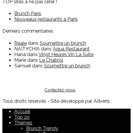
TOP sites à ne pas rater !
Brunch Paris
Nouveaux restaurants à Paris
Derniers commentaires
Reale
dans
Soumettre un brunch
NAITYCHIA
dans
Aqua Restaurant
Hana
dans
Vingt Heures Vin La Suite
Marie
dans
Le Chabrol
Samuel
dans
Soumettre un brunch
Vous êtes restaurateur ?
Pour toute question sur l'inscription ou sur la possibilité de
faire de la publicité, vous pouvez nous contacter :
Contactez-nous
Tous droits réservés - Site développé par Adveris
Accueil
Top 20
Thèmes
Brunch Trendy