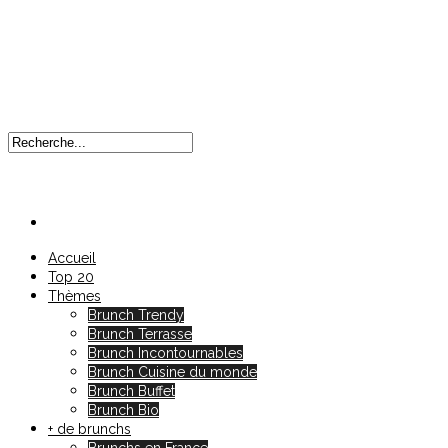
Accueil
Top 20
Thèmes
Brunch Trendy
Brunch Terrasse
Brunch Incontournables
Brunch Cuisine du monde
Brunch Buffet
Brunch Bio
+ de brunchs