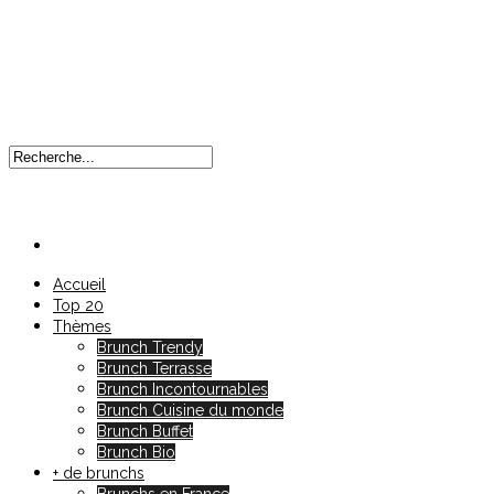
Accueil
Top 20
Thèmes
Brunch Trendy
Brunch Terrasse
Brunch Incontournables
Brunch Cuisine du monde
Brunch Buffet
Brunch Bio
+ de brunchs