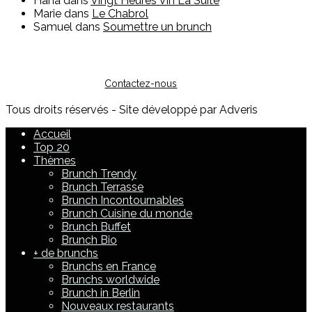
Hana
dans
Vingt Heures Vin La Suite
Marie
dans
Le Chabrol
Samuel
dans
Soumettre un brunch
Vous êtes restaurateur ?
Pour toute question sur l'inscription ou sur la possibilité de
faire de la publicité, vous pouvez nous contacter :
Contactez-nous
Tous droits réservés - Site développé par Adveris
Accueil
Top 20
Thèmes
Brunch Trendy
Brunch Terrasse
Brunch Incontournables
Brunch Cuisine du monde
Brunch Buffet
Brunch Bio
+ de brunchs
Brunchs en France
Brunchs worldwide
Brunch in Berlin
Nouveaux restaurants