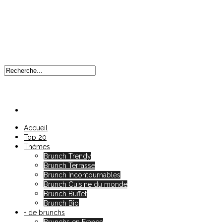
Accueil
Top 20
Thèmes
Brunch Trendy
Brunch Terrasse
Brunch Incontournables
Brunch Cuisine du monde
Brunch Buffet
Brunch Bio
+ de brunchs