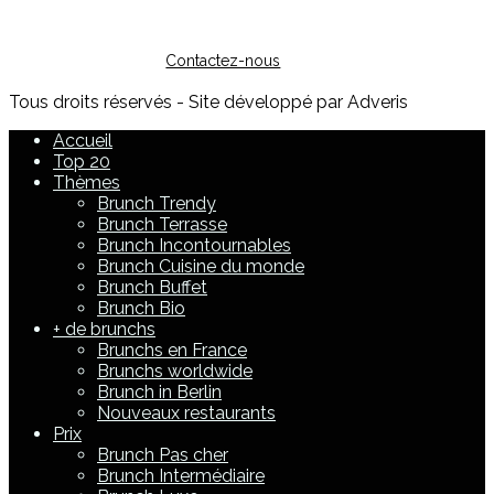
Vous êtes restaurateur ?
Pour toute question sur l'inscription ou sur la possibilité de
faire de la publicité, vous pouvez nous contacter :
Contactez-nous
Tous droits réservés - Site développé par Adveris
Accueil
Top 20
Thèmes
Brunch Trendy
Brunch Terrasse
Brunch Incontournables
Brunch Cuisine du monde
Brunch Buffet
Brunch Bio
+ de brunchs
Brunchs en France
Brunchs worldwide
Brunch in Berlin
Nouveaux restaurants
Prix
Brunch Pas cher
Brunch Intermédiaire