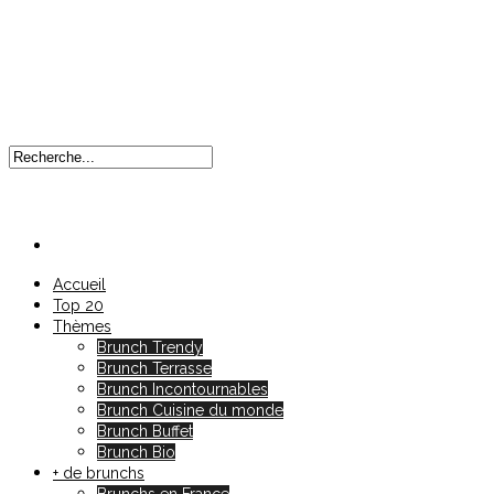
Accueil
Top 20
Thèmes
Brunch Trendy
Brunch Terrasse
Brunch Incontournables
Brunch Cuisine du monde
Brunch Buffet
Brunch Bio
+ de brunchs