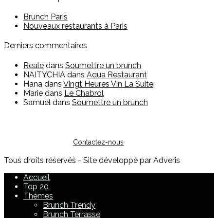
Brunch Paris
Nouveaux restaurants à Paris
Derniers commentaires
Reale
dans
Soumettre un brunch
NAITYCHIA
dans
Aqua Restaurant
Hana
dans
Vingt Heures Vin La Suite
Marie
dans
Le Chabrol
Samuel
dans
Soumettre un brunch
Vous êtes restaurateur ?
Pour toute question sur l'inscription ou sur la possibilité de
faire de la publicité, vous pouvez nous contacter :
Contactez-nous
Tous droits réservés - Site développé par Adveris
Accueil
Top 20
Thèmes
Brunch Trendy
Brunch Terrasse