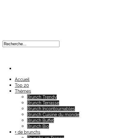
Accueil
Top 20
Thèmes
Brunch Trendy
Brunch Terrasse
Brunch Incontournables
Brunch Cuisine du monde
Brunch Buffet
Brunch Bio
+ de brunchs