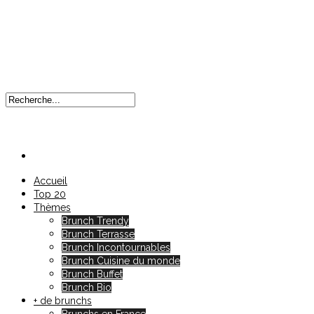
Accueil
Top 20
Thèmes
Brunch Trendy
Brunch Terrasse
Brunch Incontournables
Brunch Cuisine du monde
Brunch Buffet
Brunch Bio
+ de brunchs