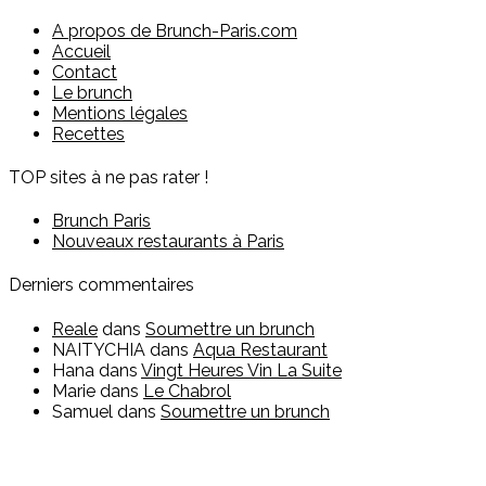
A propos de Brunch-Paris.com
Accueil
Contact
Le brunch
Mentions légales
Recettes
TOP sites à ne pas rater !
Brunch Paris
Nouveaux restaurants à Paris
Derniers commentaires
Reale
dans
Soumettre un brunch
NAITYCHIA
dans
Aqua Restaurant
Hana
dans
Vingt Heures Vin La Suite
Marie
dans
Le Chabrol
Samuel
dans
Soumettre un brunch
Vous êtes restaurateur ?
Pour toute question sur l'inscription ou sur la possibilité de
faire de la publicité, vous pouvez nous contacter :