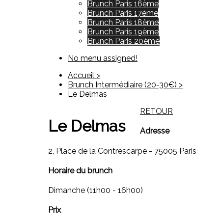
Brunch Paris 16ème
Brunch Paris 17ème
Brunch Paris 18ème
Brunch Paris 19ème
Brunch Paris 20ème
No menu assigned!
Accueil >
Brunch Intermédiaire (20-30€) >
Le Delmas
RETOUR
Le Delmas
Adresse
2, Place de la Contrescarpe - 75005 Paris
Horaire du brunch
Dimanche (11h00 - 16h00)
Prix