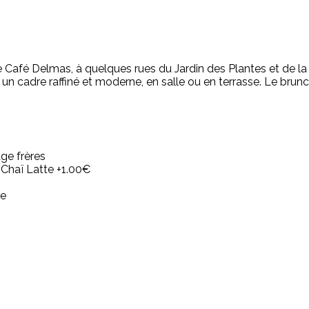
e le Café Delmas, à quelques rues du Jardin des Plantes et d
un cadre raffiné et moderne, en salle ou en terrasse. Le brun
ge frères
 Chaï Latte +1.00€
me