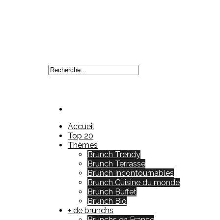
Accueil
Top 20
Thèmes
Brunch Trendy
Brunch Terrasse
Brunch Incontournables
Brunch Cuisine du monde
Brunch Buffet
Brunch Bio
+ de brunchs
Brunchs en France