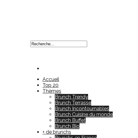
Accueil
Top 20
Thèmes
Brunch Trendy
Brunch Terrasse
Brunch Incontournables
Brunch Cuisine du monde
Brunch Buffet
Brunch Bio
+ de brunchs
Brunchs en France