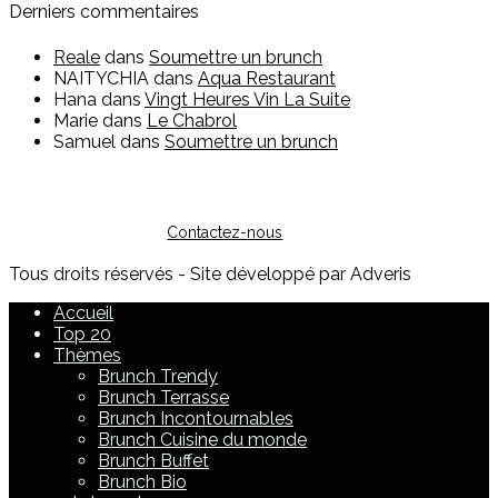
Derniers commentaires
Reale
dans
Soumettre un brunch
NAITYCHIA
dans
Aqua Restaurant
Hana
dans
Vingt Heures Vin La Suite
Marie
dans
Le Chabrol
Samuel
dans
Soumettre un brunch
Vous êtes restaurateur ?
Pour toute question sur l'inscription ou sur la possibilité de
faire de la publicité, vous pouvez nous contacter :
Contactez-nous
Tous droits réservés - Site développé par Adveris
Accueil
Top 20
Thèmes
Brunch Trendy
Brunch Terrasse
Brunch Incontournables
Brunch Cuisine du monde
Brunch Buffet
Brunch Bio