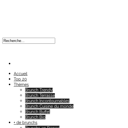
Accueil
Top 20
Thèmes
Brunch Trendy
Brunch Terrasse
Brunch Incontournables
Brunch Cuisine du monde
Brunch Buffet
Brunch Bio
+ de brunchs