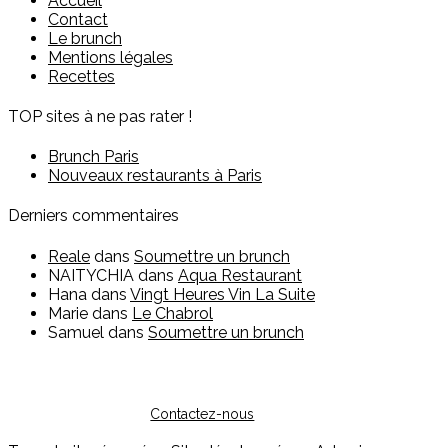
Accueil
Contact
Le brunch
Mentions légales
Recettes
TOP sites à ne pas rater !
Brunch Paris
Nouveaux restaurants à Paris
Derniers commentaires
Reale
dans
Soumettre un brunch
NAITYCHIA
dans
Aqua Restaurant
Hana
dans
Vingt Heures Vin La Suite
Marie
dans
Le Chabrol
Samuel
dans
Soumettre un brunch
Vous êtes restaurateur ?
Pour toute question sur l'inscription ou sur la possibilité de
faire de la publicité, vous pouvez nous contacter :
Contactez-nous