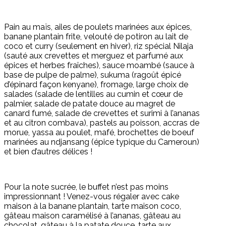
Pain au maïs, ailes de poulets marinées aux épices,
banane plantain frite, velouté de potiron au lait de
coco et curry (seulement en hiver), riz spécial Nilaja
(sauté aux crevettes et merguez et parfumé aux
épices et herbes fraîches), sauce moambé (sauce à
base de pulpe de palme), sukuma (ragoût épicé
d’épinard façon kenyane), fromage, large choix de
salades (salade de lentilles au cumin et cœur de
palmier, salade de patate douce au magret de
canard fumé, salade de crevettes et surimi à l’ananas
et au citron combava), pastels au poisson, accras de
morue, yassa au poulet, mafé, brochettes de boeuf
marinées au ndjansang (épice typique du Cameroun)
et bien d’autres délices !
Pour la note sucrée, le buffet n’est pas moins
impressionnant ! Venez-vous régaler avec cake
maison à la banane plantain, tarte maison coco,
gâteau maison caramélisé à l’ananas, gâteau au
chocolat, gâteau à la patate douce, tarte aux