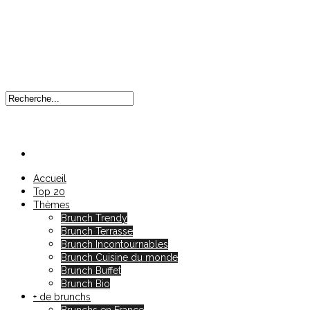
Accueil
Top 20
Thèmes
Brunch Trendy
Brunch Terrasse
Brunch Incontournables
Brunch Cuisine du monde
Brunch Buffet
Brunch Bio
+ de brunchs