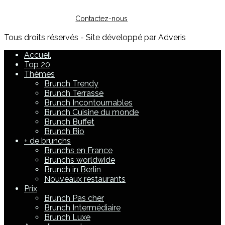
Pour toute question sur l'inscription ou sur la possibilité de
faire de la publicité, vous pouvez nous contacter :
Contactez-nous
Tous droits réservés - Site développé par Adveris
Accueil
Top 20
Thèmes
Brunch Trendy
Brunch Terrasse
Brunch Incontournables
Brunch Cuisine du monde
Brunch Buffet
Brunch Bio
+ de brunchs
Brunchs en France
Brunchs worldwide
Brunch in Berlin
Nouveaux restaurants
Prix
Brunch Pas cher
Brunch Intermédiaire
Brunch Luxe