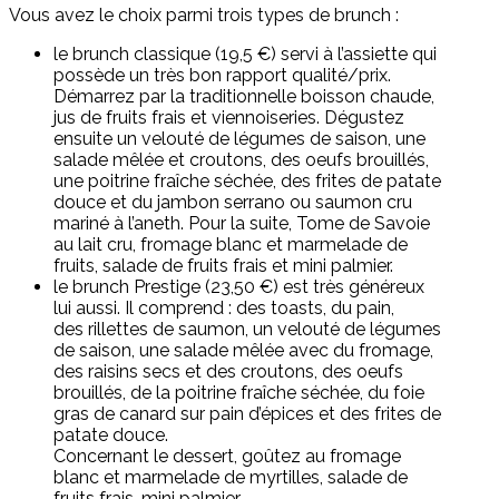
Vous avez le choix parmi trois types de brunch :
le brunch classique (19,5 €) servi à l’assiette qui
possède un très bon rapport qualité/prix.
Démarrez par la traditionnelle boisson chaude,
jus de fruits frais et viennoiseries. Dégustez
ensuite un velouté de légumes de saison, une
salade mêlée et croutons, des oeufs brouillés,
une poitrine fraîche séchée, des frites de patate
douce et du jambon serrano ou saumon cru
mariné à l’aneth. Pour la suite, Tome de Savoie
au lait cru, fromage blanc et marmelade de
fruits, salade de fruits frais et mini palmier.
le brunch Prestige (23,50 €) est très généreux
lui aussi. Il comprend : des toasts, du pain,
des rillettes de saumon, un velouté de légumes
de saison, une salade mêlée avec du fromage,
des raisins secs et des croutons, des oeufs
brouillés, de la poitrine fraîche séchée, du foie
gras de canard sur pain d’épices et des frites de
patate douce.
Concernant le dessert, goûtez au fromage
blanc et marmelade de myrtilles, salade de
fruits frais, mini palmier.