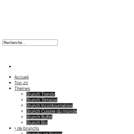
Accueil
Top 20
Thèmes
Brunch Trendy
Brunch Terrasse
Brunch Incontournables
Brunch Cuisine du monde
Brunch Buffet
Brunch Bio
+ de brunchs